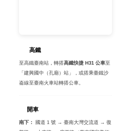
高鐵
THSR
至高鐵臺南站，轉搭
高鐵快捷 H31 公車
至
「建興國中（孔廟）站」，或搭乘臺鐵沙
崙線至臺南火車站轉搭公車。
開車
CAR
南下：
國道 1 號 → 臺南大灣交流道 → 復