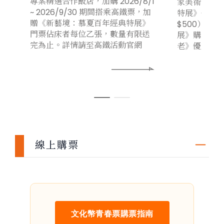
專案精選合作飯店，加購 2026/8/1
家美術館《
~ 2026/9/30 期間搭乘高鐵票，加
特展》優惠票
贈《新藝境：慕夏百年經典特展》
$500）。
門票佔床者每位乙張，數量有限送
展》購票憑
完為止。詳情請至高鐵活動官網
老》優惠票價
線上購票
文化幣青春票購票指南