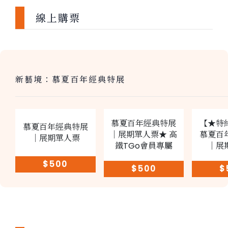
線上購票
新藝境：慕夏百年經典特展
慕夏百年經典特展
【★特
慕夏百年經典特展
｜展期單人票★ 高
慕夏百
｜展期單人票
鐵TGo會員專屬
｜展
$500
$500
$