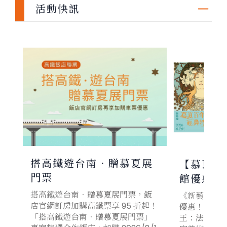
活動快訊
搭高鐵遊台南．贈慕夏展
【慕夏百
門票
館優惠活
搭高鐵遊台南．贈慕夏展門票，飯
《新藝境：
店官網訂房加購高鐵票享 95 折起！
優惠！ 凡是
「搭高鐵遊台南．贈慕夏展門票」
王：法老》購